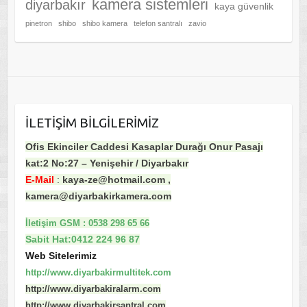
kamera sistemleri
diyarbakır
kaya güvenlik
pinetron
shibo
shibo kamera
telefon santralı
zavio
ILETIŞIM BILGILERIMIZ
Ofis Ekinciler Caddesi Kasaplar Durağı Onur Pasajı
kat:2 No:27 – Yenişehir / Diyarbakır
E-Mail
:
kaya-ze@hotmail.com ,
kamera@diyarbakirkamera.com
İletişim GSM : 0538 298 65 66
Sabit Hat:0412 224 96 87
Web Sitelerimiz
http://www.diyarbakirmultitek.com
http://www.diyarbakiralarm.com
http://www.diyarbakirsantral.com